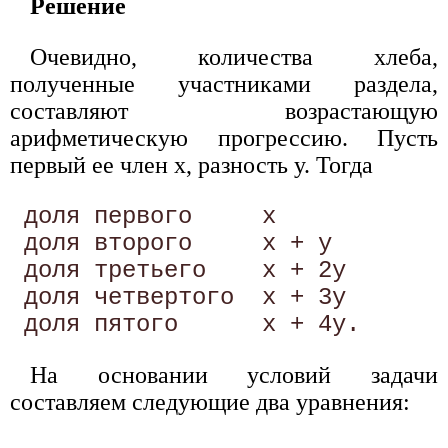
Решение
Очевидно, количества хлеба,
полученные участниками раздела,
составляют возрастающую
арифметическую прогрессию. Пусть
первый ее член х, разность y. Тогда
 доля первого     х 

 доля второго     х + у 

 доля третьего    х + 2y 

 доля четвертого  х + 3y 

На основании условий задачи
составляем следующие два уравнения: