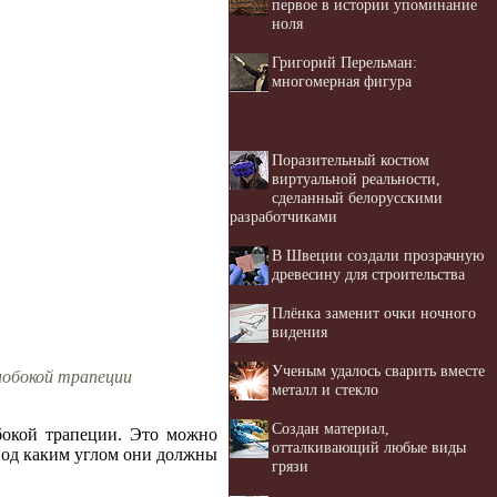
первое в истории упоминание
ноля
Григорий Перельман:
многомерная фигура
Поразительный костюм
виртуальной реальности,
сделанный белорусскими
разработчиками
В Швеции создали прозрачную
древесину для строительства
Плёнка заменит очки ночного
видения
Ученым удалось сварить вместе
нобокой трапеции
металл и стекло
Создан материал,
бокой трапеции. Это можно
отталкивающий любые виды
под каким углом они должны
грязи