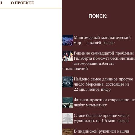
И
О ПРОЕКТЕ
ПОИСК:
Многомерный математический
мир… в вашей голове
Решение семнадцатой проблемы
Гильберта поможет беспилотным
автомобилям избегать
столкновений
Найдено самое длинное простое
число Мерсенна, состоящее из
22 миллионов цифр
Физики-практики откровенно не
любят математику
Самое большое простое число
удлинилось на 1,5 млн знаков
В индийской рукописи нашли