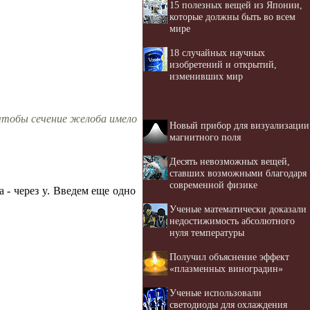
15 полезных вещей из Японии,
которые должны быть во всем
мире
18 случайных научных
изобретений и открытий,
изменивших мир
чтобы сечение желоба имело
Новый прибор для визуализации
магнитного поля
Десять невозможных вещей,
ставших возможными благодаря
современной физике
 - через y. Введем еще одно
Ученые математически доказали
недостижимость абсолютного
нуля температуры
Получил объяснение эффект
«плазменных виноградин»
Ученые использовали
светодиоды для охлаждения