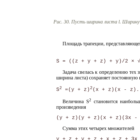
Рис. 30. Пусть ширина листа l. Ширину 
Площадь трапеции, представляющей
                           
S = ((z + у + z) + у)/2 × 
Задача свелась к определению тех з
ширина листа) сохраняет постоянную 
2
2
S
 =(y + z)
2
Величина S
становится наибольш
произведения
Сумма этих четырех множителей