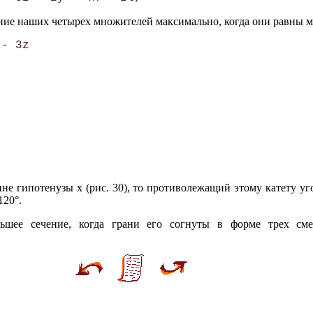
ение наших четырех множителей максимально, когда они равны ме
ине гипотенузы х (рис. 30), то противолежащий этому катету уг
120°.
льшее сечение, когда грани его согнуты в форме трех см