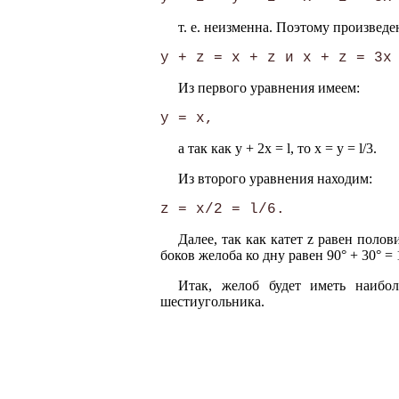
т. е. неизменна. Поэтому произвед
Из первого уравнения имеем:
а так как y + 2х = l, то х = у = l/3.
Из второго уравнения находим:
Далее, так как катет z равен полов
боков желоба ко дну равен 90° + 30° = 
Итак, желоб будет иметь наибо
шестиугольника.