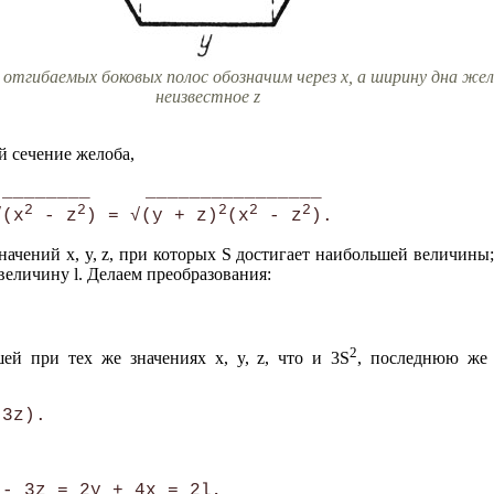
отгибаемых боковых полос обозначим через х, а ширину дна жело
неизвестное z
 сечение желоба,
________     ________________

2
2
2
2
2
√(x
 - z
) = √(y + z)
(x
 - z
начений х, y, z, при которых S достигает наибольшей величины; 
величину l. Делаем преобразования:
2
ей при тех же значениях х, y, z, что и 3S
, последнюю же 