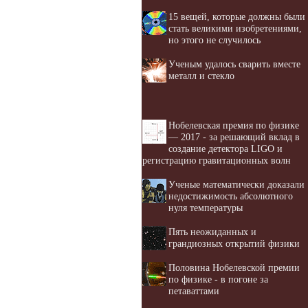
15 вещей, которые должны были
стать великими изобретениями,
но этого не случилось
Ученым удалось сварить вместе
металл и стекло
Нобелевская премия по физике
— 2017 - за решающий вклад в
создание детектора LIGO и
регистрацию гравитационных волн
Ученые математически доказали
недостижимость абсолютного
нуля температуры
Пять неожиданных и
грандиозных открытий физики
Половина Нобелевской премии
по физике - в погоне за
петаваттами