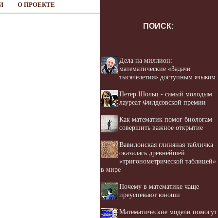
И
О ПРОЕКТЕ
ПОИСК:
Дела на миллион:
математические «Задачи
тысячелетия» доступным языком
Петер Шольц - самый молодым
лауреат Филдсовской премии
Как математик помог биологам
совершить важное открытие
Вавилонская глиняная табличка
оказалась древнейшей
«тригонометрической таблицей»
в мире
Почему в математике чаще
преуспевают юноши
Математические модели помогут