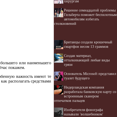
хирургам
Решение семнадцатой проблемы
Гильберта поможет беспилотным
автомобилям избегать
столкновений
Британцы создали крошечный
смартфон весом 13 граммов
Создан материал,
отталкивающий любые виды
аибольшего или наименьшего
грязи
йчас покажем.
Основатель Microsoft представил
собенную важность имеют те
туалет будущего
 как располагать средствами
Нидерландская компания
разработала банковскую карту со
встроенным сканером
отпечатков пальцев
Изобретателя фонографа
называли 'волшебником'