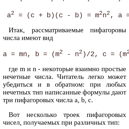
2
2
2
 а
 = (с + b)(с - b) = m
n
Итак, рассматриваемые пифагоровы
числа имеют вид
2
2
a = mn, b = (m
 - n
)/2, с = (m
где m и n - некоторые взаимно простые
нечетные числа. Читатель легко может
убедиться и в обратном: при любых
нечетных тип написанные формулы дают
три пифагоровых числа а, b, с.
Вот несколько троек пифагоровых
чисел, получаемых при различных тип: