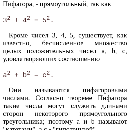
Пифагора, - прямоугольный, так как
2
2
2
3
 + 4
 = 5
Кроме чисел 3, 4, 5, существует, как
известно, бесчисленное множество
целых положительных чисел а, b, с,
удовлетворяющих соотношению
2
2
2
а
 + b
 = с
Они называются пифагоровыми
числами. Согласно теореме Пифагора
такие числа могут служить длинами
сторон некоторого прямоугольного
треугольника; поэтому а и b называют
"катетами", а с - "гипотенузой".