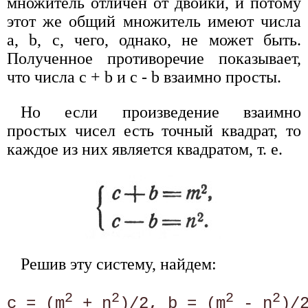
множитель отличен от двойки, и потому
этот же общий множитель имеют числа
а, b, с, чего, однако, не может быть.
Полученное противоречие показывает,
что числа с + b и с - b взаимно просты.
Но если произведение взаимно
простых чисел есть точный квадрат, то
каждое из них является квадратом, т. е.
Решив эту систему, найдем:
2
2
2
2
c = (m
 + n
)/2, b = (m
 - n
)/2