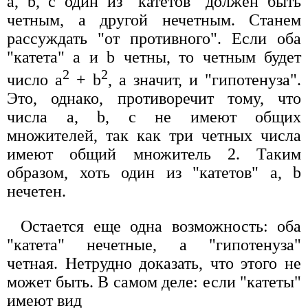
а, b, с один из "катетов" должен быть
четным, а другой нечетным. Станем
рассуждать "от противного". Если оба
"катета" а и b четны, то четным будет
2
2
число a
+ b
, a значит, и "гипотенуза".
Это, однако, противоречит тому, что
числа а, b, с не имеют общих
множителей, так как три четных числа
имеют общий множитель 2. Таким
образом, хоть один из "катетов" а, b
нечетен.
Остается еще одна возможность: оба
"катета" нечетные, а "гипотенуза"
четная. Нетрудно доказать, что этого не
может быть. В самом деле: если "катеты"
имеют вид