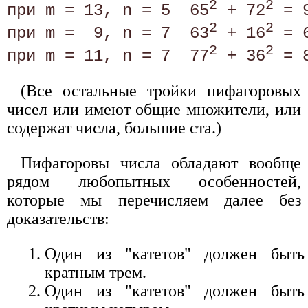
2
2
при m = 13, n = 5  65
 + 72
 = 
2
2
при m =  9, n = 7  63
 + 16
 = 
2
2
при m = 11, n = 7  77
 + 36
 = 
(Все остальные тройки пифагоровых
чисел или имеют общие множители, или
содержат числа, большие ста.)
Пифагоровы числа обладают вообще
рядом любопытных особенностей,
которые мы перечисляем далее без
доказательств:
Один из "катетов" должен быть
кратным трем.
Один из "катетов" должен быть