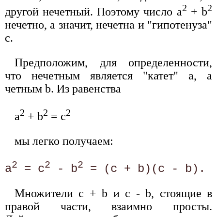
2
2
другой нечетный. Поэтому число а
+ b
нечетно, а значит, нечетна и "гипотенуза"
с.
Предположим, для определенности,
что нечетным является "катет" а, а
четным b. Из равенства
2
2
2
а
+ b
= с
мы легко получаем:
2
2
2
а
 = с
 - b
Множители с + b и с - b, стоящие в
правой части, взаимно просты.