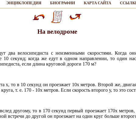
ЭНЦИКЛОПЕДИЯ
БИОГРАФИИ
КАРТА САЙТА
ССЫЛК
На велодроме
дут два велосипедиста с неизменными скоростями. Когда о
е 10 секунд; когда же едут в одном направлении, то один на
сипедиста, если длина круговой дороги 170 м?
а x, то в 10 секунд он проезжает 10x метров. Второй же, двига
руга, т. е. 170 - 10x метров. Если скорость второго у, то это сос
след другому, то в 170 секунд первый проезжает 170x метров,
ной встречи до другой он проезжает на один круг больше второго,