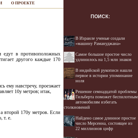
И
О ПРОЕКТЕ
ПОИСК:
В Израиле ученые создали
«машину Рамануджана»
ни едут в противоположных
Самое большое простое число
стигает другого каждые 170
удлинилось на 1,5 млн знаков
В индийской рукописи нашли
первое в истории упоминание
ноля
ясь ему навстречу, проезжает
тавляет 10у метров; итак,
Решение семнадцатой проблемы
Гильберта поможет беспилотным
автомобилям избегать
столкновений
 а второй 170у метров. Если
 т. е.
Найдено самое длинное простое
число Мерсенна, состоящее из
22 миллионов цифр