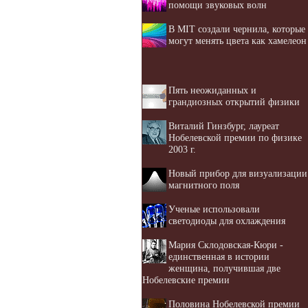
помощи звуковых волн
В MIT создали чернила, которые
могут менять цвета как хамелеон
Пять неожиданных и
грандиозных открытий физики
Виталий Гинзбург, лауреат
Нобелевской премии по физике
2003 г.
Новый прибор для визуализации
магнитного поля
Ученые использовали
светодиоды для охлаждения
Мария Склодовская-Кюри -
единственная в истории
женщина, получившая две
Нобелевские премии
Половина Нобелевской премии