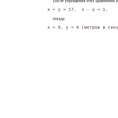
После упрощения этих уравнений п
откуда