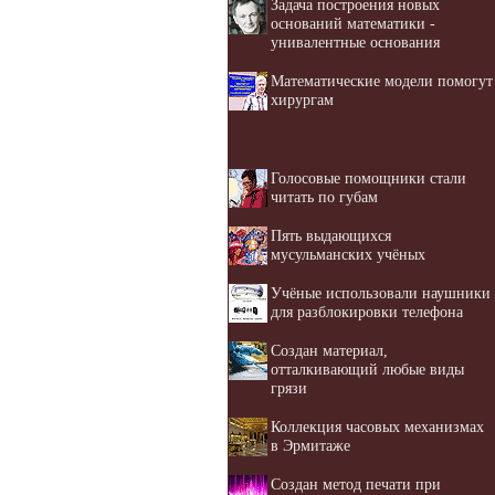
Задача построения новых
оснований математики -
унивалентные основания
Математические модели помогут
хирургам
Голосовые помощники стали
читать по губам
Пять выдающихся
мусульманских учёных
Учёные использовали наушники
для разблокировки телефона
Создан материал,
отталкивающий любые виды
грязи
Коллекция часовых механизмах
в Эрмитаже
Создан метод печати при