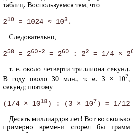
таблиц. Воспользуемся тем, что
10
3
2
 = 1024 ≈ 10
Следовательно,
58
60-2
60
2
2
 = 2
 = 2
 : 2
 = 1/4 × 2
т. е. около четверти триллиона секунд.
7
В году около 30 млн., т. е. 3 × 10
,
секунд; поэтому
18
7
(1/4 × 10
) : (3 × 10
) = 1/12
Десять миллиардов лет! Вот во сколько
примерно времени сгорел бы грамм