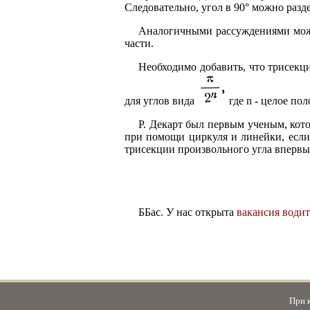
Следовательно, угол в 90° можно разд
Аналогичными рассуждениями можно
части.
Необходимо добавить, что трисекц
для углов вида
где n - целое по
Р. Декарт был первым ученым, кот
при помощи циркуля и линейки, если 
трисекции произвольного угла впервые
ББас. У нас открыта
вакансия водит
При 