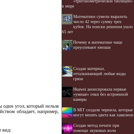
«тригонометрической таблицей»
в мире
Математики сумели выразить
число 42 через сумму трех
кубов. На поиски решения ушло
65 лет
Почему в математике чаще
преуспевают юноши
Создан материал,
отталкивающий любые виды
грязи
Huawei анонсировала первые
«умные» очки без встроенной
камеры
бы один угол, который нельзя
В MIT создали чернила, которые
ством обладает, например,
могут менять цвета как хамелеон
Создан метод печати при
т вид:
помощи звуковых волн