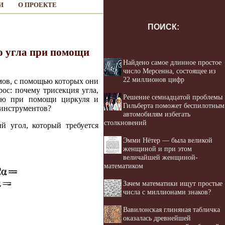
И
О ПРОЕКТЕ
ПОИСК:
го угла при помощи
Найдено самое длинное простое
число Мерсенна, состоящее из
22 миллионов цифр
мов, с помощью которых они
рос: почему трисекция угла,
Решение семнадцатой проблемы
нию при помощи циркуля и
Гильберта поможет беспилотным
 инструментов?
автомобилям избегать
столкновений
й угол, который требуется
Эмми Нётер — была великой
женщиной и при этом
величайшей женщиной-
математиком
Зачем математики ищут простые
числа с миллионами знаков?
Вавилонская глиняная табличка
оказалась древнейшей