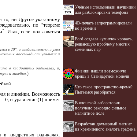
Учёные использовали наушники
для разблокировки телефона
и то, ни Другое указанному
4D-печать запрограммировали
ледовательно, по "теореме
во времени
*
и
. Итак, если пользоваться
Ford создала «умную» кровать,
решающую проблему многих
семейных пар
ол в 20°, а следовательно, и угол
гольник, восемнадцатиугольник и
шимо в квадратных радикалах, и,
Физики нашли возможную
)
уля и линейки.
брешь в Стандартной модели
ейкой.
Что такое пространство-время?
Пытаемся разобраться
уля и линейки. Возможность
= 0, и уравнение (1) примет
В японской лаборатории
получено рекордно сильное
магнитное поле
Разработан двумерный магнит
из кремниевого аналога графена
 в квадратных радикалах.