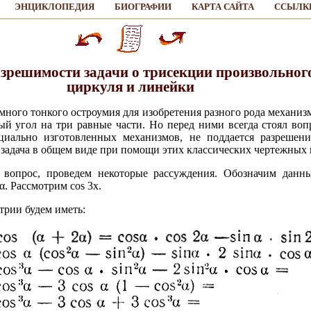
ЭНЦИКЛОПЕДИЯ
БИОГРАФИИ
КАРТА САЙТА
ССЫЛК
разрешимости задачи о трисекции произвольно
циркуля и линейки
много тонкого остроумия для изобретения разного рода механиз
ый угол на три равные части. Но перед ними всегда стоял воп
иально изготовленных механизмов, не поддается разреше
 задача в общем виде при помощи этих классических чертежных
 вопрос, проведем некоторые рассуждения. Обозначим данны
α. Рассмотрим cos 3x.
рии будем иметь: