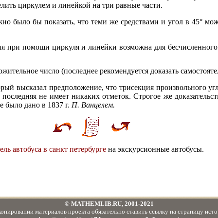
елить циркулем и линейкой на три равные части.
 было бы показать, что теми же средствами и угол в 45° мож
ия при помощи циркуля и линейки возможна для бесчисленного
ложительное число (последнее рекомендуется доказать самостояте
орый высказал предположение, что трисекция произвольного уг
последняя не имеет никаких отметок. Строгое же доказательст
 было дано в 1837 г.
П. Ванцелем.
ель автобуса в санкт петербурге
на экскурсионные автобусы.
© MATHEMLIB.RU, 2001-2021
копировании материалов проекта обязательно ставить ссылку на страницу исто