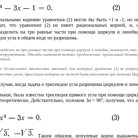
ональными корнями уравнения (2) могли бы быть +1 и -1, но н
ит, что уравнение (2) не имеет рациональных корней, и, с
разделить на три равные части при помощи циркуля и линейк
ции угла в общем виде не разрешима.
разделен на три равные части при помощи циркуля и линейки, вытекает, что уг
инструментами. Отсюда вытекает важное предложение: правильный девятиу
ейкой.
 бесчисленное множество значений, для которых уравнение (1) не разре
жество углов, трисекция которых не может быть выполнена при помощи Цирк
лучаи, когда задача о трисекции угла разрешима циркулем и лин
выше, была известна трисекция прямого угла при помощи цирк
еоретически. Действительно, положив 3α = 90°, получим, что a 
Таким образом, ненулевые корни выражены