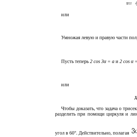
или
Умножая левую и правую части полу
Пусть теперь
2 cos 3α = a
и
2 cos α 
или
Чтобы доказать, что задача о трисе
разделить при помощи циркуля и лин
угол в 60°. Действительно, полагая