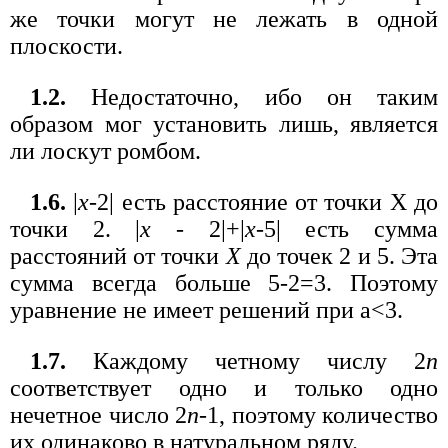
же точки могут не лежать в одной
плоскости.
1.2.
Недостаточно, ибо он таким
образом мог установить лишь, является
ли лоскут ромбом.
1.6.
|
х
-2| есть расстояние от точки X до
точки 2. |
х
- 2|+|
х
-5| есть сумма
расстояний от точки
X
до точек 2 и 5. Эта
сумма всегда больше 5-2=3. Поэтому
уравнение не имеет решений при а<3.
1.7.
Каждому четному числу 2
n
соответствует одно и только одно
нечетное число 2
n
-1, поэтому количество
их одинаково в натуральном ряду.