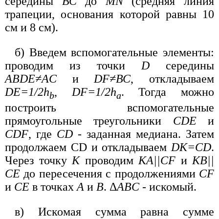
середины
ВС
до
MN
(средняя линия
трапеции, основания которой равны 10
см и 8 см).
б) Введем вспомогательные элементы:
проводим из точки
D
середины
АВ
DE≠AC
и
DF≠ВС
, откладываем
DE=1/2h
,
DF=1/2h
. Тогда можно
b
a
построить вспомогательные
прямоугольные треугольники
CDE
и
CDF
, где
CD
- заданная медиана. Затем
продолжаем CD и откладываем
DK=CD
.
Через точку
К
проводим
KA||CF
и
КВ||
СЕ
до пересечения с продолжениями
CF
и
СЕ
в точках
А
и
В
. Δ
ABC
- искомый.
в) Искомая сумма равна сумме