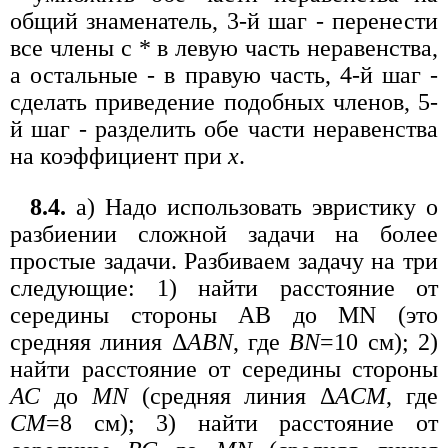
общий знаменатель, 3-й шаг - перенести
все члены с * в левую часть неравенства,
а остальные - в правую часть, 4-й шаг -
сделать приведение подобных членов, 5-
й шаг - разделить обе части неравенства
на коэффициент при
x
.
8.4.
а) Надо использовать эвристику о
разбиении сложной задачи на более
простые задачи. Разбиваем задачу на три
следующие: 1) найти расстояние от
середины стороны АВ до MN (это
средняя линия Δ
ABN
, где
BN
=10 см); 2)
найти расстояние от середины стороны
АС
до
MN
(средняя линия Δ
ACM
, где
СМ
=8 см); 3) найти расстояние от