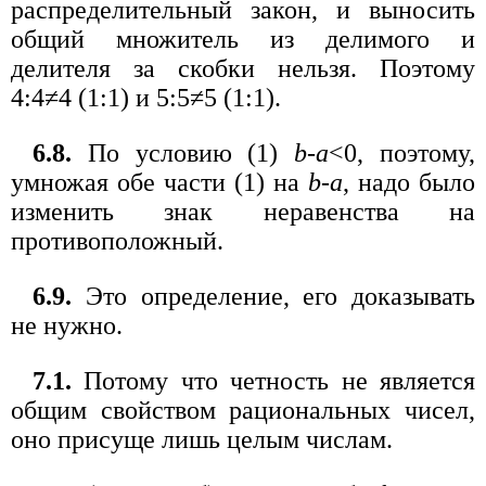
распределительный закон, и выносить
общий множитель из делимого и
делителя за скобки нельзя. Поэтому
4:4≠4 (1:1) и 5:5≠5 (1:1).
6.8.
По условию (1)
b-а
<0, поэтому,
умножая обе части (1) на
b-а
, надо было
изменить знак неравенства на
противоположный.
6.9.
Это определение, его доказывать
не нужно.
7.1.
Потому что четность не является
общим свойством рациональных чисел,
оно присуще лишь целым числам.