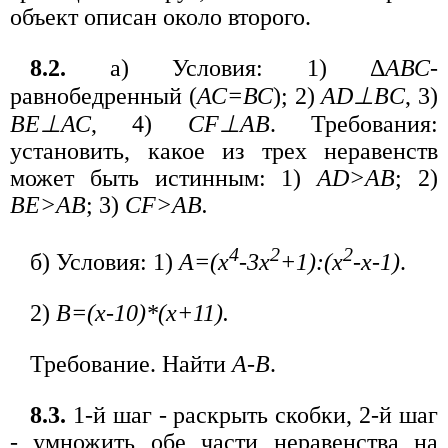
объект описан около второго.
8.2.
а) Условия: 1) Δ
АВС
-
равнобедренный (
АС=ВС
); 2)
AD⊥BC
, 3)
BE⊥АС
, 4)
CF⊥AB
. Требования:
установить, какое из трех неравенств
может быть истинным: 1)
AD>AB
; 2)
ВЕ>АВ
; 3)
CF>AB.
4
2
2
б) Условия: 1)
А=(x
-3x
+1):(х
-х-1)
.
2)
B=(x-10)*(x+11).
Требование. Найти
А-В
.
8.3.
1-й шаг - раскрыть скобки, 2-й шаг
- умножить обе части неравенства на