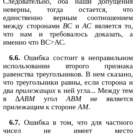
Следовательно, оба наши допущения
неверны, тогда остается, что
единственно верным соотношением
между сторонами
ВС
и
АС
является то,
что нам и требовалось доказать, а
именно что ВС>АС.
6.6.
Ошибка состоит в неправильном
использовании второго признака
равенства треугольников. В нем сказано,
что треугольники равны, если сторона и
два
прилежащих
к ней угла... Между тем
в Δ
АВМ
угол
АВМ
не является
прилежащим к стороне
AM
.
6.7.
Ошибка в том, что для частного
чисел не имеет место