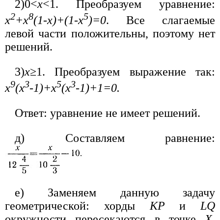
2)0<
x
<1. Преобразуем уравнение:
2
8
5
x
+x
(1-x)+(1-x
)=0
. Все слагаемые
левой части положительны, поэтому нет
решений.
3)
x
≥1. Преобразуем выражение так:
9
3
5
3
x
(x
-1)+x
(x
-1)+1=0.
Ответ: уравнение не имеет решений.
д) Составляем равнение:
е) Заменяем данную задачу
геометрической: хорды
KP
и
LQ
окружности пересекаются в точке
Х
.