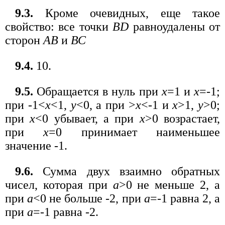
9.3.
Кроме очевидных, еще такое
свойство: все точки
BD
равноудалены от
сторон
АВ
и
ВС
9.4.
10.
9.5.
Обращается в нуль при
х
=1 и
х
=-1;
при -1<
х
<1,
у
<0, а при >
х
<-1 и
x
>1,
у
>0;
при
x
<0 убывает, а при
x
>0 возрастает,
при
x
=0 принимает наименьшее
значение -1.
9.6.
Сумма двух взаимно обратных
чисел, которая при
а
>0 не меньше 2, а
при
а
<0 не больше -2, при
а
=-1 равна 2, а
при
а
=-1 равна -2.