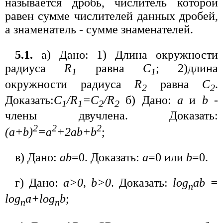
называется дробь, числитель которой
равен сумме числителей данных дробей,
а знаменатель - сумме знаменателей.
5.1.
а) Дано: 1) Длина окружности
радиуса
R
равна
С
; 2)длина
1
1
окружности радиуса
R
равна
С
.
2
2
Доказать:
C
/R
=C
/R
б) Дано:
а
и
b
-
1
1
2
2
члены двучлена. Доказать:
2
2
2
(a+b)
=a
+2ab+b
;
в) Дано:
ab
=0. Доказать:
а
=0 или
b
=0.
г) Дано:
а>0, b>0
. Доказать:
log
ab =
n
log
a+log
b
;
n
n