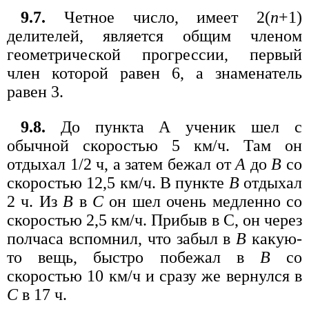
9.7.
Четное число, имеет 2(
n
+1)
делителей, является общим членом
геометрической прогрессии, первый
член которой равен 6, а знаменатель
равен 3.
9.8.
До пункта А ученик шел с
обычной скоростью 5 км/ч. Там он
отдыхал 1/2 ч, а затем бежал от
А
до
В
со
скоростью 12,5 км/ч. В пункте
В
отдыхал
2 ч. Из
В
в
С
он шел очень медленно со
скоростью 2,5 км/ч. Прибыв в С, он через
полчаса вспомнил, что забыл в
В
какую-
то вещь, быстро побежал в
В
со
скоростью 10 км/ч и сразу же вернулся в
С
в 17 ч.