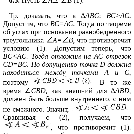
6.5.
Пусть
∠А⊥ ∠В
(1).
Тр. доказать, что в Δ
ABC
:
ВС>АС
.
Допустим, что
ВС=АС
. Тогда по теореме
об углах при основании равнобедренного
треугольника
∠A=∠B
, что противоречит
условию (1). Допустим теперь, что
BC<AC
. Тогда отложим на
АС
отрезок
CD=BC
. По допущению точка
D
должна
находиться между точками
A
и
С
,
поэтому
В то же
время ∠
CBD
, как внешний для Δ
ABD
,
должен быть больше внутреннего, с ним
не смежного. Значит,
Сравнивая с (2), получаем, что
, что противоречит (1).