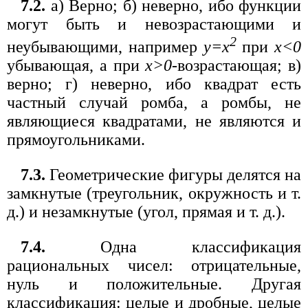
7.2.
а) Верно; б) неверно, ибо функции
могут быть и невозрастающими и
2
неубывающими, например
у=x
при
х<0
убывающая, а при
x>0
-возрастающая; в)
верно; г) неверно, ибо квадрат есть
частный случай ромба, а ромбы, не
являющиеся квадратами, не являются и
прямоугольниками.
7.3.
Геометрические фигуры делятся на
замкнутые (треугольник, окружность и т.
д.) и незамкнутые (угол, прямая и т. д.).
7.4.
Одна классификация
рациональных чисел: отрицательные,
нуль и положительные. Другая
классификация: целые и дробные, целые