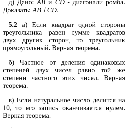
д) Дано:
АВ
и
CD
- диагонали ромба.
Доказать:
АВ⊥CD.
5.2
а) Если квадрат одной стороны
треугольника равен сумме квадратов
двух других сторон, то треугольник
прямоугольный. Верная теорема.
б) Частное от деления одинаковых
степеней двух чисел равно той же
степени частного этих чисел. Верная
теорема.
в) Если натуральное число делится на
10, то его запись оканчивается нулем.
Верная теорема.