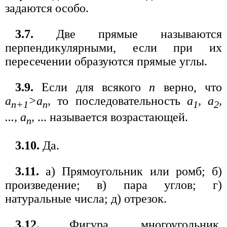
задаются особо.
3.7.
Две прямые называются
перпендикулярными, если при их
пересечении образуются прямые углы.
3.9.
Если для всякого
n
верно, что
а
>а
,
то последовательность
a
, а
,
n+1
n
1
2
..., а
,
... называется возрастающей.
n
3.10.
Да.
3.11.
а) Прямоугольник или ромб; б)
произведение; в) пара углов; г)
натуральные числа; д) отрезок.
3.12.
Фигура, многоугольник,