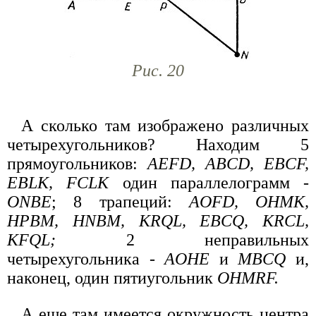
Рис. 20
А сколько там изображено различных
четырехугольников? Находим 5
прямоугольников:
AEFD, ABCD, EBCF,
EBLK, FCLK
один параллелограмм -
ONBE
; 8 трапеций:
AOFD, ОНМК,
НРВМ, HNBM, KRQL, EBCQ, KRCL,
KFQL;
2 неправильных
четырехугольника -
AOHE
и
MBCQ
и,
наконец, один пятиугольник
OHMRF.
А еще там имеется окружность центра