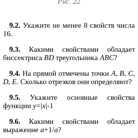
Рис. 22
9.2.
Укажите не менее 8 свойств числа
16.
9.3.
Какими свойствами обладает
биссектриса
BD
треугольника
ABC
?
9.4.
На прямой отмечены точки
А, В, С,
D, Е.
Сколько отрезков они определяют?
9.5.
Укажите основные свойства
функции
у
=|
x
|-1
9.6.
Какими свойствами обладает
выражение
a
+1/
a
?