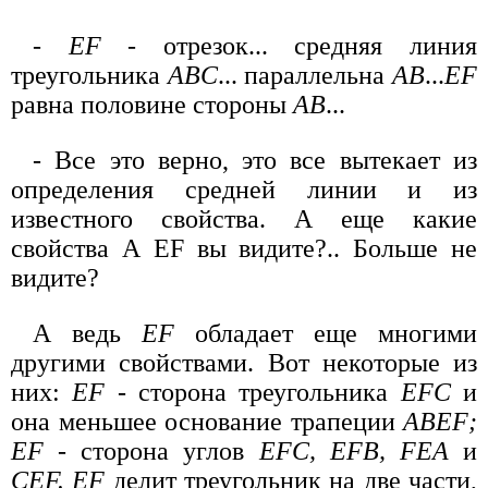
-
EF
- отрезок... средняя линия
треугольника
ABC
... параллельна
AB
...
EF
равна половине стороны
АВ
...
- Все это верно, это все вытекает из
определения средней линии и из
известного свойства. А еще какие
свойства А EF вы видите?.. Больше не
видите?
А ведь
EF
обладает еще многими
другими свойствами. Вот некоторые из
них:
EF
- сторона треугольника
EFC
и
она меньшее основание трапеции
ABEF;
EF
- сторона углов
EFC, EFB, FEA
и
CEF. EF
делит треугольник на две части,