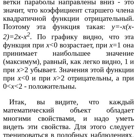
ветки параболы направлены вниз - это
значит, что коэффициент старшего члена
квадратичной функции отрицательный.
Поэтому эта функция такая:
y=-x(x-
2
2)=2x-x
. По графику видно, что эта
функция при
х
<0 возрастает, при
х
=1 она
принимает наибольшее значение
(максимум), равный, как легко видно, 1 и
при
x
>2 убывает. Значения этой функции
при
х
<0 и при
х
>2 отрицательны, а при
0<
х
<2 - положительны.
Итак, вы видите, что каждый
математический объект обладает
многими свойствами, и надо уметь
видеть эти свойства. Для этого следует
тренироваться в подобных наблюдениях,