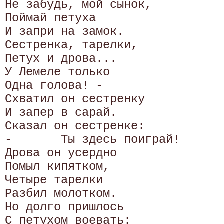
Не забудь, мой сынок,

Поймай петуха 

И запри на замок.

Сестренка, тарелки,

Петух и дрова...

У Лемеле только 

Одна голова! -

Схватил он сестренку 

И запер в сарай.

Сказал он сестренке:

-	Ты здесь поиграй!

Дрова он усердно 

Помыл кипятком,

Четыре тарелки 

Разбил молотком.

Но долго пришлось 

С петухом воевать:
