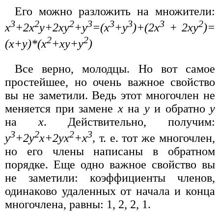
Его можно разложить на множители:
3
2
2
3
3
3
3
2
x
+2x
y+2xy
+y
=(x
+y
)+(2x
+ 2xy
)=
2
2
(x+y)*(x
+xy+y
)
Все верно, молодцы. Но вот самое
простейшее, но очень важное свойство
вы не заметили. Ведь этот многочлен не
меняется при замене
х
на
у
и обратно
у
на
x
. Действительно, получим:
3
2
2
3
y
+2y
x+2yx
+x
,
т. е. тот же многочлен,
но его члены написаны в обратном
порядке. Еще одно важное свойство вы
не заметили: коэффициенты членов,
одинаково удаленных от начала и конца
многочлена, равны: 1, 2, 2, 1.