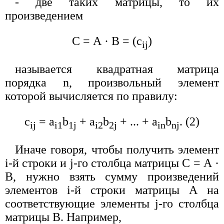
- две таких матрицы, то их
произведением
С = А · В = (с
)
ij
называется квадратная матрица
порядка n, произвольный элемент
которой вычисляется по правилу:
с
= а
b
+ а
b
+ ... + а
b
. (2)
ij
i1
1j
i2
2j
in
nj
Иначе говоря, чтобы получить элемент
i-й строки и j-го столбца матрицы С = А ·
В, нужно взять сумму произведений
элементов i-й строки матрицы А на
соответствующие элементы j-го столбца
матрицы В. Например,