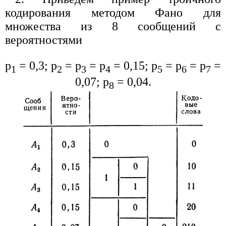
кодирования методом Фано для
множества из 8 сообщений с
вероятностями
p
= 0,3; р
= р
= р
= 0,15; р
= р
= р
=
1
2
3
4
5
6
7
0,07; р
= 0,04.
8