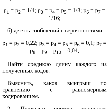
p
= p
= 1/4; p
= p
= p
= 1/8; р
= р
=
1
2
3
4
5
6
7
1/16;
б) десять сообщений с вероятностями
p
= p
= 0,22; p
= p
= p
= р
= 0,1; р
=
1
2
3
4
5
6
7
р
= р
= р
= 0,04;
8
9
10
Найти среднюю длину каждого из
полученных кодов.
Выяснить, каков выигрыш по
сравнению с равномерным
кодированием.
2. Приведем пример троичного