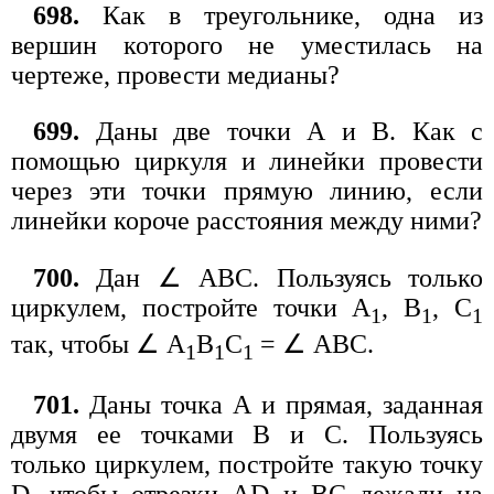
698.
Как в треугольнике, одна из
вершин которого не уместилась на
чертеже, провести медианы?
699.
Даны две точки А и В. Как с
помощью циркуля и линейки провести
через эти точки прямую линию, если
линейки короче расстояния между ними?
700.
Дан ∠ АВС. Пользуясь только
циркулем, постройте точки А
, В
, С
1
1
1
так, чтобы ∠ А
В
С
= ∠ АВС.
1
1
1
701.
Даны точка А и прямая, заданная
двумя ее точками В и С. Пользуясь
только циркулем, постройте такую точку