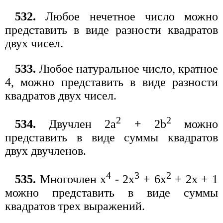
532.
Любое нечетное число можно
представить в виде разности квадратов
двух чисел.
533.
Любое натуральное число, кратное
4, можно представить в виде разности
квадратов двух чисел.
2
2
534.
Двучлен 2а
+ 2b
можно
представить в виде суммы квадратов
двух двучленов.
4
3
2
535.
Многочлен х
- 2х
+ 6х
+ 2х + 1
можно представить в виде суммы
квадратов трех выражений.