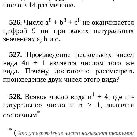
число в 14 раз меньше.
8
8
8
526.
Число а
+ b
+ c
не оканчивается
цифрой 9 ни при каких натуральных
значениях a, b и с.
527.
Произведение нескольких чисел
вида 4n + 1 является числом того же
вида. Почему достаточно рассмотреть
произведение двух чисел этого вида?
4
528.
Всякое число вида n
+ 4, где n -
натуральное число и n > 1, является
*
составным
.
*
(
Это утверждение часто называют теоремой