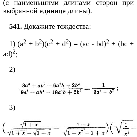
(с наименьшими длинами сторон при
выбранной единице длины).
541.
Докажите тождества:
2
2
2
2
2
1) (а
+ b
)(с
+ d
) = (ас - bd)
+ (bc +
2
ad)
;
2)
3)