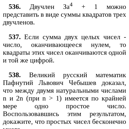
4
536.
Двучлен За
+ 1 можно
представить в виде суммы квадратов трех
двучленов.
537.
Если сумма двух целых чисел -
число, оканчивающееся нулем, то
квадраты этих чисел оканчиваются одной
и той же цифрой.
538.
Великий русский математик
Пафнутий Львович Чебышев доказал,
что между двумя натуральными числами
n и 2n (при n > 1) имеется по крайней
мере одно простое число.
Воспользовавшись этим результатом,
докажите, что простых чисел бесконечно