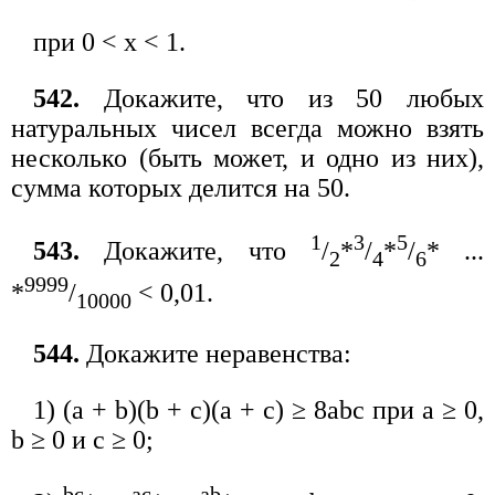
при 0 < х < 1.
542.
Докажите, что из 50 любых
натуральных чисел всегда можно взять
несколько (быть может, и одно из них),
сумма которых делится на 50.
1
3
5
543.
Докажите, что
/
*
/
*
/
* ...
2
4
6
9999
*
/
< 0,01.
10000
544.
Докажите неравенства:
1) (а + b)(b + с)(а + с) ≥ 8abc при а ≥ 0,
b ≥ 0 и с ≥ 0;
bc
ac
ab