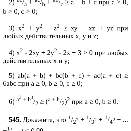
2)
/
+
/
+
/
≥ a + b + c при а > 0,
a
b
c
b > 0, с > 0;
2
2
2
3) х
+ у
+ z
≥ ху + xz + yz при
любых действительных х, у и z;
2
2
4) х
- 2ху + 2у
- 2х + 3 > 0 при любых
действительных x и у;
5) аb(а + b) + bс(b + с) + ас(а + с) ≥
6abc при а ≥ 0, b ≥ 0, c ≥ 0;
3
3
a
+ b
a + b
2
6)
/
≥ (
/
)
при а ≥ 0, b ≥ 0.
2
2
1
1
1
545.
Докажите, что
/
+
/
+
/
+ ...
2
2
2
2
3
4
1
+
/
< 0,99.
2