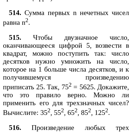
514.
Сумма первых n нечетных чисел
2
равна n
.
515.
Чтобы двузначное число,
оканчивающееся цифрой 5, возвести в
квадрат, можно поступить так: число
десятков нужно умножить на число,
которое на 1 больше числа десятков, и к
получившемуся произведению
2
приписать 25. Так, 75
= 5625. Докажите,
что это правило верно. Можно ли
применить его для трехзначных чисел?
2
2
2
2
2
Вычислите: 35
, 55
, 65
, 85
, 125
.
516.
Произведение любых трех