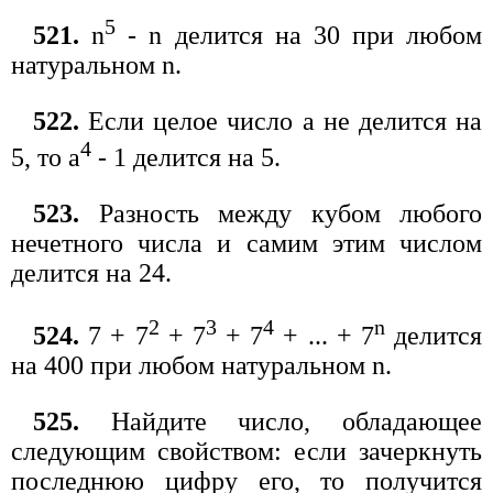
5
521.
n
- n делится на 30 при любом
натуральном n.
522.
Если целое число а не делится на
4
5, то а
- 1 делится на 5.
523.
Разность между кубом любого
нечетного числа и самим этим числом
делится на 24.
2
3
4
n
524.
7 + 7
+ 7
+ 7
+ ... + 7
делится
на 400 при любом натуральном n.
525.
Найдите число, обладающее
следующим свойством: если зачеркнуть
последнюю цифру его, то получится