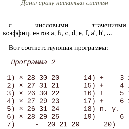
Даны сразу несколько систем
с числовыми значениями
коэффициентов а, Ь, с, d, е, f, а', b', ...
Вот соответствующая программа:
Программа 2
                               
 1) × 28 30 20      14) +    3 1
 2) × 27 31 21      15) +    4 1
 3) × 26 30 22      16) +    5 1
 4) × 27 29 23      17) +    6 1
 5) × 26 31 24      18) п. у.   
 6) × 28 29 25      19)      6 
 7)     -  20 21 20      20)   