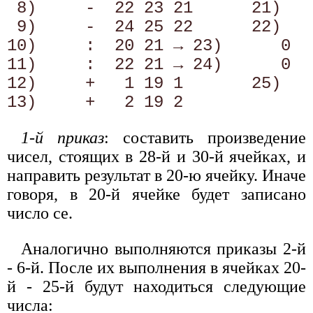
 8)     -  22 23 21      21)   
 9)     -  24 25 22      22)   
10)     :  20 21 → 23)      0   
11)     :  22 21 → 24)      0   
12)     +   1 19 1       25)   
1-й приказ
: составить произведение
чисел, стоящих в 28-й и 30-й ячейках, и
направить результат в 20-ю ячейку. Иначе
говоря, в 20-й ячейке будет записано
число ce.
Аналогично выполняются приказы 2-й
- 6-й. После их выполнения в ячейках 20-
й - 25-й будут находиться следующие
числа: