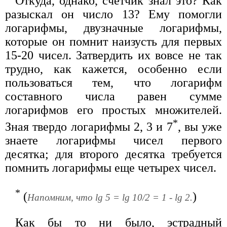
Откуда, однако, счетчик знал это? Как
разыскал он число 13? Ему помогли
логарифмы, двузначные логарифмы,
которые он помнит наизусть для первых
15-20 чисел. Затвердить их вовсе не так
трудно, как кажется, особенно если
пользоваться тем, что логарифм
составного числа равен сумме
логарифмов его простых множителей.
*
Зная твердо логарифмы 2, 3 и 7
, вы уже
знаете логарифмы чисел первого
десятка; для второго десятка требуется
помнить логарифмы еще четырех чисел.
*
(
)
Напомним, что lg 5 = lg 10/2 = 1 - lg 2.
Как бы то ни было, эстрадный