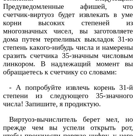
Предуведомленные афишей, что
счетчик-виртуоз будет извлекать в уме
корни высоких степеней из
многозначных чисел, вы заготовляете
дома путем терпеливых выкладок 31-ю
степень какого-нибудь числа и намерены
сразить счетчика 35-значным числовым
линкором. В надлежащий момент вы
обращаетесь к счетчику со словами:
- А попробуйте извлечь корень 31-й
степени из следующего 35-значного
числа! Запишите, я продиктую.
Виртуоз-вычислитель берет мел, но
прежде чем вы успели открыть рот,
чтобы произнести первую цифру, у него