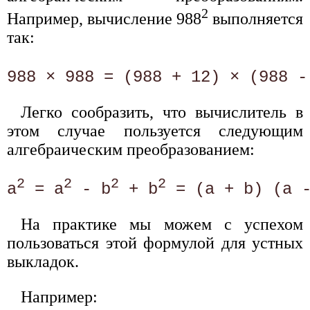
2
Например, вычисление 988
выполняется
так:
988 × 988 = (988 + 12) × (988 -
Легко сообразить, что вычислитель в
этом случае пользуется следующим
алгебраическим преобразованием:
2
2
2
2
а
 = а
 - b
 + b
 = (а + b) (а 
На практике мы можем с успехом
пользоваться этой формулой для устных
выкладок.
Например: