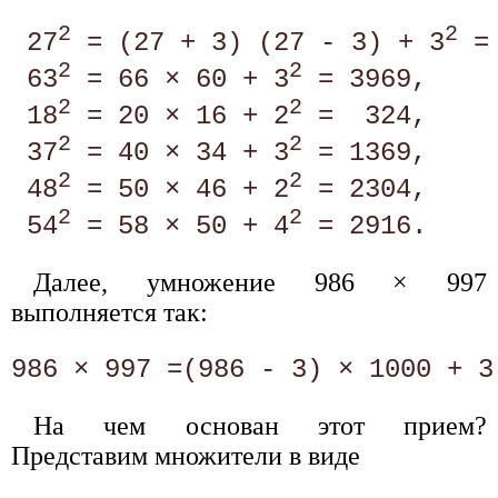
2
2
 27
 = (27 + 3) (27 - 3) + 3
 =
2
2
 63
 = 66 × 60 + 3
 = 3969, 

2
2
 18
 = 20 × 16 + 2
 =  324, 

2
2
 37
 = 40 × 34 + 3
 = 1369, 

2
2
 48
 = 50 × 46 + 2
 = 2304, 

2
2
 54
 = 58 × 50 + 4
Далее, умножение 986 × 997
выполняется так:
На чем основан этот прием?
Представим множители в виде