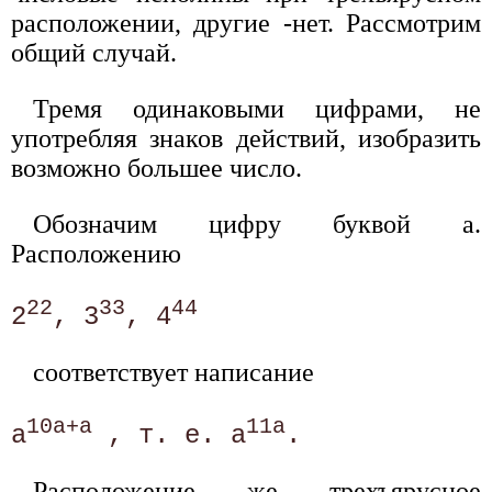
расположении, другие -нет. Рассмотрим
общий случай.
Тремя одинаковыми цифрами, не
употребляя знаков действий, изобразить
возможно большее число.
Обозначим цифру буквой а.
Расположению
22
33
44
2
, 3
, 4
соответствует написание
10a+a
11a
a
 , т. е. a
Расположение же трехъярусное