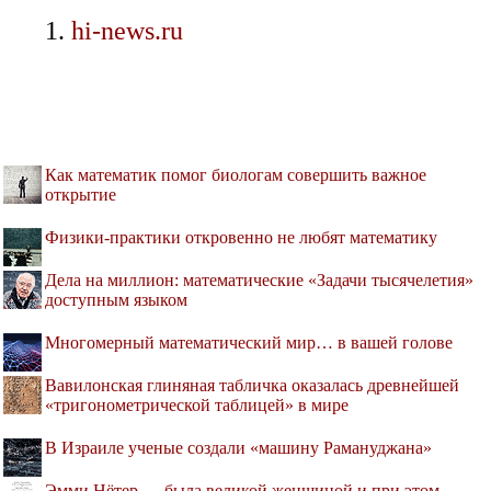
hi-news.ru
Как математик помог биологам совершить важное
открытие
Физики-практики откровенно не любят математику
Дела на миллион: математические «Задачи тысячелетия»
доступным языком
Многомерный математический мир… в вашей голове
Вавилонская глиняная табличка оказалась древнейшей
«тригонометрической таблицей» в мире
В Израиле ученые создали «машину Рамануджана»
Эмми Нётер — была великой женщиной и при этом