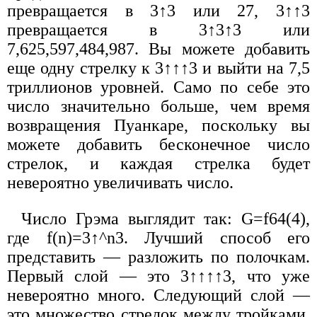
превращается в 3↑3 или 27, 3↑↑3
превращается в 3↑3↑3 или
7,625,597,484,987. Вы можете добавить
еще одну стрелку к 3↑↑↑3 и выйти на 7,5
триллионов уровней. Само по себе это
число значительно больше, чем время
возвращения Пуанкаре, поскольку вы
можете добавить бесконечное число
стрелок, и каждая стрелка будет
невероятно увеличивать число.
Число Грэма выглядит так: G=f64(4),
где f(n)=3↑^n3. Лучший способ его
представить — разложить по полочкам.
Первый слой — это 3↑↑↑↑3, что уже
невероятно много. Следующий слой —
это множество стрелок между тройками.